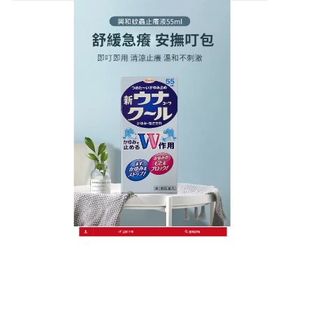
日本KOWA興和護那止癢液商店
大自然的舒緩力量，蚊蟲止癢
液一筆揮別叮咬熱癢的隨身小
綠瓶
炎炎夏日，蚊蟲總是無處不在，這款天然成分的
蚊蟲
止癢液
精選草本精華，不含任何人工香精，給肌膚最
純淨的呵護，小巧玲瓏的包裝非常適合隨身攜帶，無
論是上課、上班還是戶外運動，隨手一擦，使用方便
度破表，蚊蟲止癢液其顯著的止癢消腫效果能在一分
鐘內見效，迅速切斷發癢訊號，讓肌膚重回平靜，別