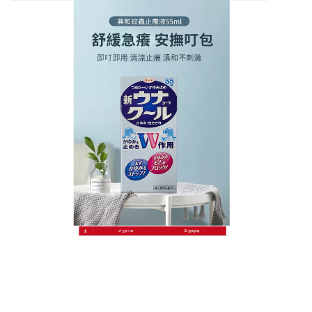
日本KOWA興和護那止癢液商店
分類:
止癢藥膏
止癢藥膏是夏日救星，伊豆素
+純素蠶絲雙效鎖住舒適感
炎炎夏日，蚊蟲叮咬總是讓皮膚又紅又癢？
止癢藥膏
以伊豆素為核心成分，快速中和組織胺，瞬間撫平刺
癢感。更特別添加純素蠶絲萃取，形成隐形保濕膜，