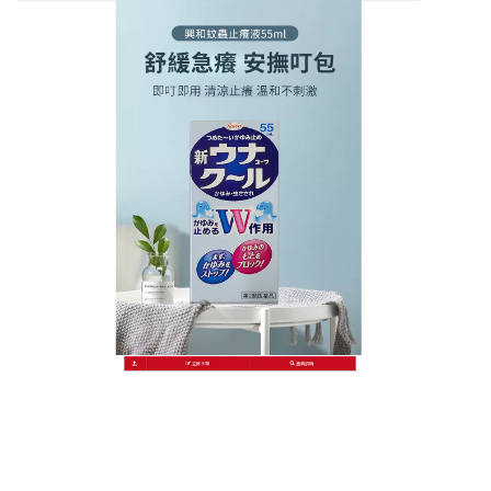
日本KOWA興和護那止癢液商店
蚊蟲叮咬預防和治療方法
家有皮膚敏感的幼兒，最怕無緣無故被蚊蟲叮咬，搔
癢不安，看著身上滿是紅豆冰的寶貝，尤其只要一不
留意，被叮咬的地方就會被孩子抓到破皮，甚至造成
二次感染，家長真是好心疼！
蚊蟲叮咬預防和治療方
法
是什麼？日本KOWA興和護那止癢液專為蚊蟲咬傷
引起之皮膚搔癢所設計的配方，雙重W作用能從叮癢
的源頭消除不適感,並快速止癢，先止癢 再抑制發癢根
源，不含類固醇,大人小孩安心使用，本品為親膚海綿
設計，不沾手易於使用。