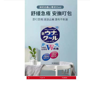
日本KOWA興和護那止癢液商店
蚊子咬護那酷涼液哪裡買
好不容易等來到疫情降溫了，終於可以帶小朋友出門
遛遛，只是台灣入秋的野外蚊蟲仍然頗多，
蚊子咬護
那酷涼液哪裡買
？它採用植物原料為基礎配方，不含
任何色素和防腐劑，能有效地冷卻，安撫被蚊蟲叮咬
處，迅速緩解被蚊蟲叮咬帶來的不適感，減少皮膚因
蚊蟲叮咬而引起的發癢，感染等症狀，修復被咬皮
膚。產品通過德國嚴格的安全測試，對皮膚無任何傷
害，可放心使用，幫助寶寶們被蚊蟲叮咬後瞬間止
癢，有特別清涼的止癢作用，這款是特別適合2歲以下