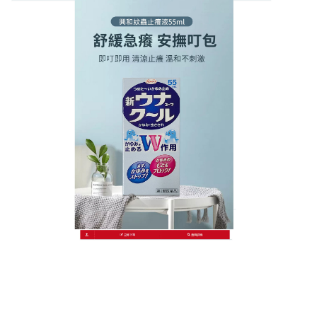
日本KOWA興和護那止癢液商店
蚊蟲止癢液可以幫助減輕不適
感，避免你去觸碰或是摳傷口
又到了蚊子肆虐的季节，就算再怎么防范，也一定会
被蚊子咬！被蚊子咬过的地方总是痒到受不了？
蚊蟲
止癢液
使用天然材料，包含多款滋潤的油品、天然的
蜂蠟、100%純精油，薄薄塗抹在患處即可有效減輕
痕癢、紅腫，同時達到驅蚊效果，配方天然，適合嬰
幼兒使用。
作
發
分
admin
2022 年 7 月 29 日
蚊蟲止癢液