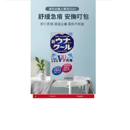
日本KOWA興和護那止癢液商店
日本止癢液天然防蚊，滋潤肌
膚又防蚊
夏日蚊蟲叮咬難免，皮膚還容易乾燥，這款
日本止癢
液
就能一舉兩得！它以天然植物油脂為基底，添加了
多種防蚊植物精華，塗抹後能在皮膚表面形成保護
膜，有效防止蚊蟲叮咬，同時還能滋潤肌膚，讓皮膚
保持水潤，乳液質地輕盈，容易吸收，沒有黏膩感。
不論是外出旅行、戶外工作，還是居家休息，隨時塗
抹這款日本止癢液，既能防蚊又能護膚，讓您的夏日