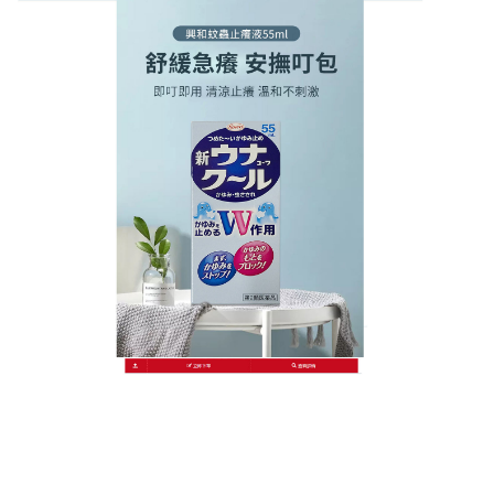
日本KOWA興和護那止癢液商店
日本止癢液一抹清涼鎮靜，蚊
蟲困擾去無蹤
炎熱夏夜被蚊蟲吵得無法入睡？這款天然
日本止癢液
添加薰衣草與洋甘菊精華，不僅驅蚊效果顯著，還能
幫助放鬆心情，噴霧設計可直接使用於床單、衣物，
無需接觸肌膚也能形成防護圈，被叮咬後輕拍患處，
日本止癢液草本力量迅速鎮靜，讓你一夜好眠到天
亮，晨起肌膚依舊清爽舒適，
作
發
分
admin
2025 年 9 月 28 日
日本止癢液