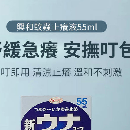
商店
都用純植物的配方，且不含對人體有害的物質，乃是款非常天然的止癢藥膏，所
必備蚊叮止癢輕鬆用
易滋生，孩子被叮咬後哭鬧影響上課？
日本止癢液
是校園兒童必