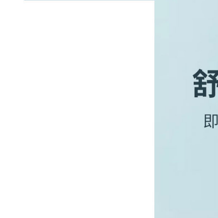
日本KOWA興和護那止癢液
日本KOWA興和護那止癢液商店推出的蚊蟲叮咬止癢藥水不僅
次解決你紅腫、發熱、發癢的問題。
日本止癢液校園兒童
校園綠化多，蚊蟲