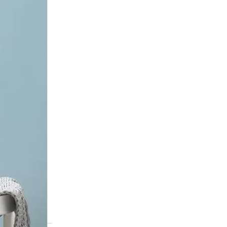
KOWA蚊蟲叮咬止癢液哪裡買
KOWA防蚊止癢液屈臣氏
MUHI無比止癢消炎液
夏季必備蚊子止癢藥
夏日防蚊用品推薦
如何不被蚊子叮
寶寶嬰兒被蚊子咬怎麼辦
小孩用的止癢液
小黑蚊叮咬剋星
幼兒蚊子叮止癢藥
快速有效止癢的藥水
日本KOWA護那酷涼液
日本止癢液推薦
日本蚊子止癢藥水哪裡買
昆蟲叮咬止癢藥水
止癢神器
止癢藥膏
治療蚊蟲叮咬產品推薦
皮膚瘙癢止癢藥水